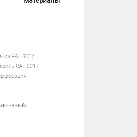
материалы
ения RAL 8017
офиль RAL 8017
ерфорация
«вишневый»