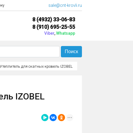
sale@cnt-krovli.ru
нку
8 (4932)
33-06-83
8 (910)
695-25-55
Viber
,
Whatsapp
Утеплитель для скатных кровель IZOBEL
ель IZOBEL